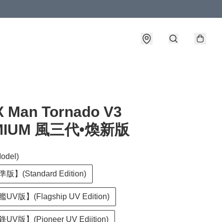
 Man Tornado V3
MIUM 風三代•煥新版
del)
】(Standard Edition)
V版】(Flagship UV Edition)
版】(Pioneer UV Ediition)