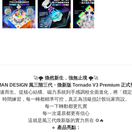
🚀🌪️
煥然新生．強無止境
🌪️🚀
MAN DESIGN 風三階三代・煥新版 Tornado V3 Premium 正
速而生。從核心結構、磁力系統到手感調校全面進化，將「穩定
時間練習，每一轉都精準可控，真正為頂級扭計骰玩家而設。
每一下轉動都更扎實
每一次還原都更有信心
這就是風三代煥新版的實力所在 ⚙️🔥
🔹
產品亮點：