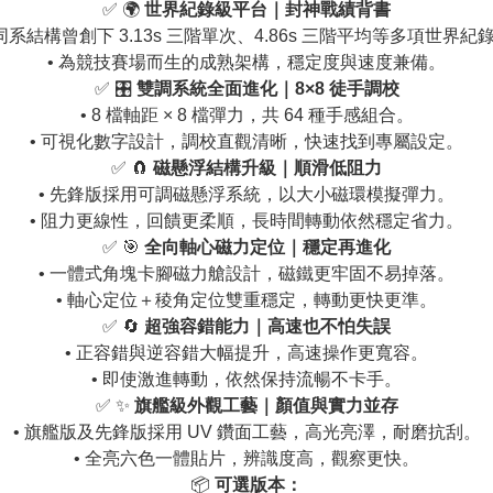
✅ 🌍
世界紀錄級平台｜封神戰績背書
 同系結構曾創下 3.13s 三階單次、4.86s 三階平均等多項世界紀
• 為競技賽場而生的成熟架構，穩定度與速度兼備。
✅ 🎛️
雙調系統全面進化｜8×8 徒手調校
• 8 檔軸距 × 8 檔彈力，共 64 種手感組合。
• 可視化數字設計，調校直觀清晰，快速找到專屬設定。
✅ 🧲
磁懸浮結構升級｜順滑低阻力
• 先鋒版採用可調磁懸浮系統，以大小磁環模擬彈力。
• 阻力更線性，回饋更柔順，長時間轉動依然穩定省力。
✅ 🎯
全向軸心磁力定位｜穩定再進化
• 一體式角塊卡腳磁力艙設計，磁鐵更牢固不易掉落。
• 軸心定位＋稜角定位雙重穩定，轉動更快更準。
✅ 🔄
超強容錯能力｜高速也不怕失誤
• 正容錯與逆容錯大幅提升，高速操作更寬容。
• 即使激進轉動，依然保持流暢不卡手。
✅ ✨
旗艦級外觀工藝｜顏值與實力並存
• 旗艦版及先鋒版採用 UV 鑽面工藝，高光亮澤，耐磨抗刮。
• 全亮六色一體貼片，辨識度高，觀察更快。
📦
可選版本：