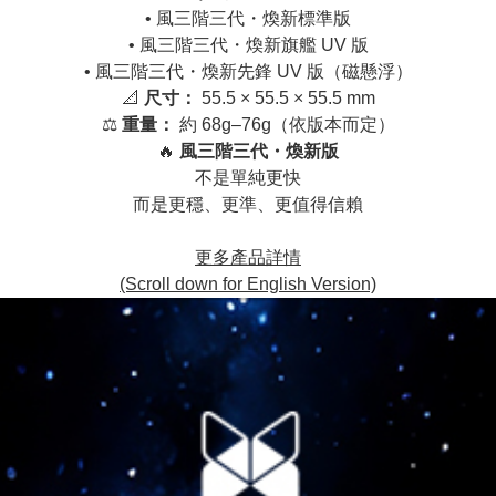
• 風三階三代・煥新標準版
• 風三階三代・煥新旗艦 UV 版
• 風三階三代・煥新先鋒 UV 版（磁懸浮）
📐
尺寸：
55.5 × 55.5 × 55.5 mm
⚖️
重量：
約 68g–76g（依版本而定）
🔥
風三階三代・煥新版
不是單純更快
而是更穩、更準、更值得信賴
更多產品詳情
(Scroll down for English Version)