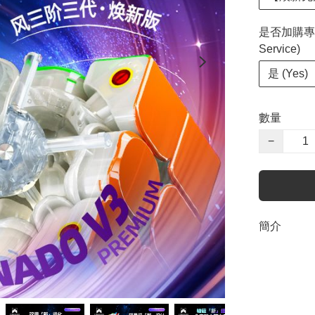
是否加購專業調
Service)
是 (Yes)
數量
−
簡介