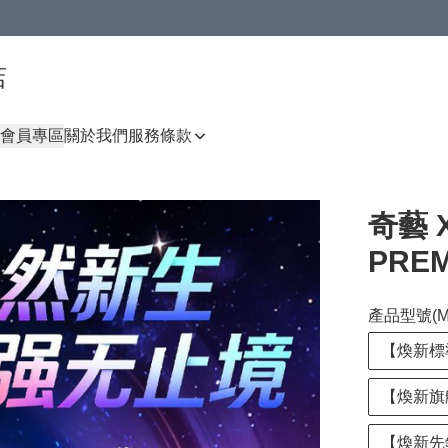
店
會員專區
關於我們
服務條款
奇藝 X
PRE
產品型號(Mo
【煥新標準版
【煥新旗艦U
【煥新先鋒UV