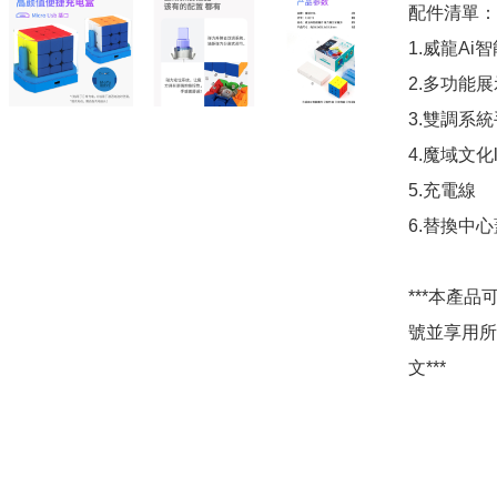
配件清單：

1.威龍Ai
2.多功能展
3.雙調系統
4.魔域文化l
5.充電線

6.替換中心
***本產品
號並享用所有
文***