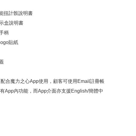
智能扭計骰說明書

示盒說明書

手柄

ogo貼紙

蓋

可配合魔力之心App使用，顧客可使用Email註冊帳
App內功能，而App介面亦支援English/簡體中