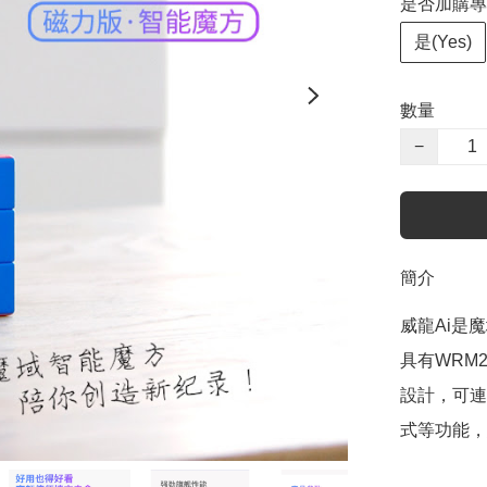
是否加購專業調
是(Yes)
數量
−
簡介
威龍Ai是
具有WRM
設計，可連
式等功能，