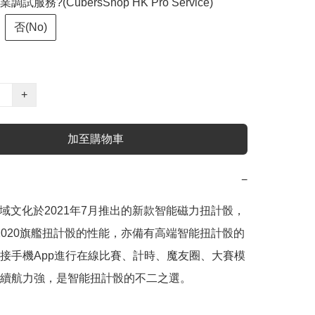
試服務?(CubersShop HK Pro Service)
否(No)
+
加至購物車
−
魔域文化於2021年7月推出的新款智能磁力扭計骰，
2020旗艦扭計骰的性能，亦備有高端智能扭計骰的
接手機App進行在線比賽、計時、魔友圈、大賽模
續航力強，是智能扭計骰的不二之選。
