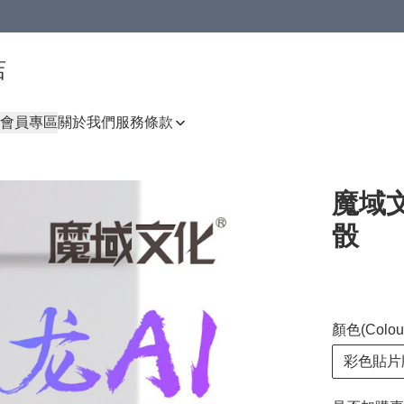
店
會員專區
關於我們
服務條款
魔域文
骰
顏色(Colou
彩色貼片版(S