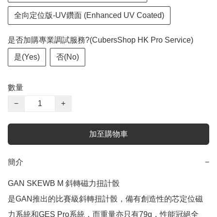
全向定位版-UV鑽面 (Enhanced UV Coated)
是否加購專業調試服務?(CubersShop HK Pro Service)
是(Yes)
否(No)
數量
−
+
加至購物車
簡介
−
GAN SKEWB M 斜轉磁力扭計骰

是GAN推出的比賽級斜轉扭計骰，備有創造性的芯定位磁
力系統和GES Pro系統，而重量亦只有79g，性能冠絕全